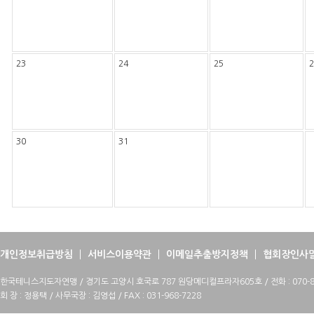
23
24
25
2
30
31
개인정보취급방침
서비스이용약관
이메일추출방지정책
협회장인사
한국테니스지도자연맹 / 경기도 고양시 호국로 787 원당메디컬프라자605호 / 전화 : 070-88
회 장 : 정용택 / 사무국장 : 김영섭 / FAX : 031-968-7228