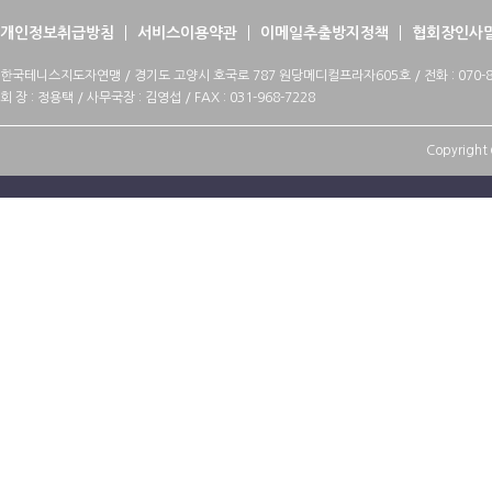
개인정보취급방침
서비스이용약관
이메일추출방지정책
협회장인사
한국테니스지도자연맹 / 경기도 고양시 호국로 787 원당메디컬프라자605호 / 전화 : 070-88
회 장 : 정용택 / 사무국장 : 김영섭 / FAX : 031-968-7228
Copyright