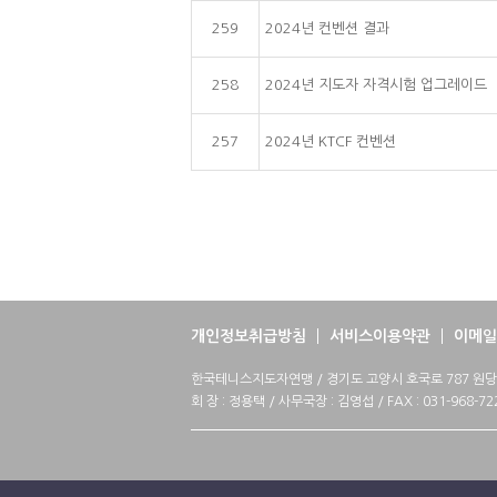
259
2024년 컨벤션 결과
258
2024년 지도자 자격시험 업그레이드
257
2024년 KTCF 컨벤션
개인정보취급방침
서비스이용약관
이메일
한국테니스지도자연맹 / 경기도 고양시 호국로 787 원당메디컬
회 장 : 정용택 / 사무국장 : 김영섭 / FAX : 031-968-72