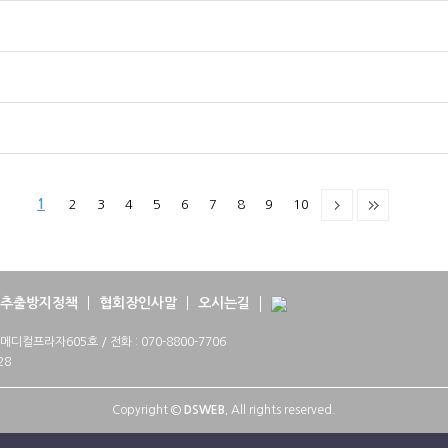
1
2
3
4
5
6
7
8
9
10
추출방지정책
협회장인사말
오시는길
프라자605호 / 전화 : 070-8800-7706
28
Copyright ©
DSWEB.
All rights reserved.