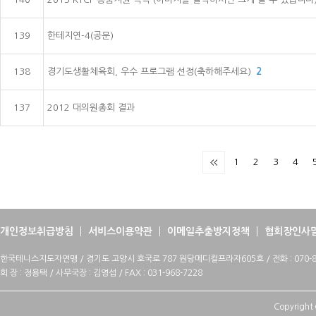
139
한테지연-4(공문)
138
경기도생활체육회, 우수 프로그램 선정(축하해주세요)
2
137
2012 대의원총회 결과
1
2
3
4
개인정보취급방침
서비스이용약관
이메일추출방지정책
협회장인사
한국테니스지도자연맹 / 경기도 고양시 호국로 787 원당메디컬프라자605호 / 전화 : 070-88
회 장 : 정용택 / 사무국장 : 김영섭 / FAX : 031-968-7228
Copyright