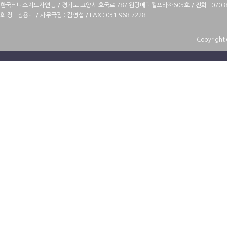
한국테니스지도자연맹 / 경기도 고양시 호국로 787 원당메디컬프라자605호 / 전화 : 070-88
회 장 : 정용택 / 사무국장 : 김영섭 / FAX : 031-968-7228
Copyright