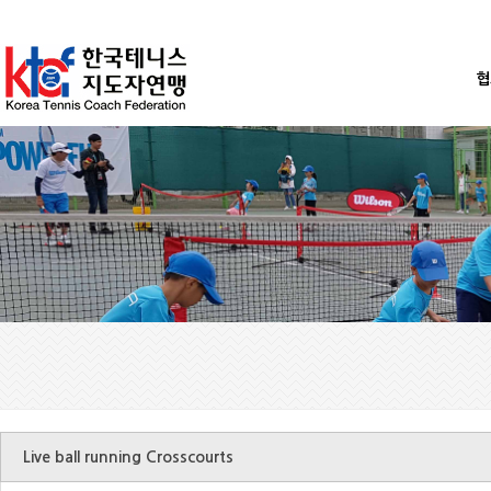
협
Live ball running Crosscourts