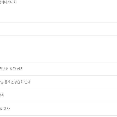
매직테니스대회
 컨밴션 일자 공지
험 및 동호인강습회 안내
결과
& 행사