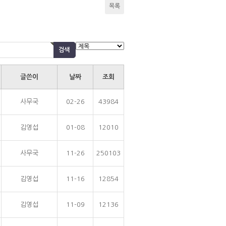
목록
글쓴이
날짜
조회
사무국
02-26
43984
김영섭
01-08
12010
사무국
11-26
250103
김영섭
11-16
12854
김영섭
11-09
12136