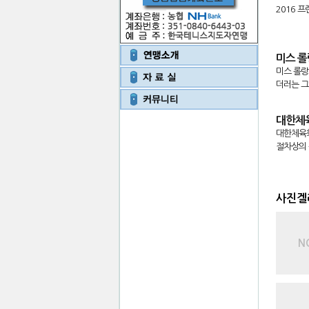
2016 
미스 롤
미스 롤랑
더러는 그
대한체육
대한체육회
절차상의 
행복나
최종편집 
사진겔
더보기
tennispe
N
2015
고양시 성
은 임원분