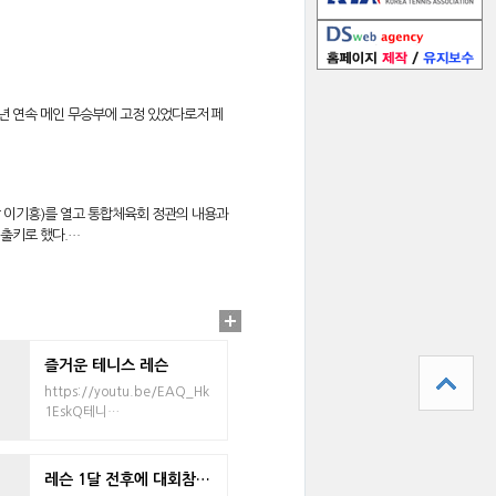
 년 연속 메인 무승부에 고정 있었다로저 페
장 이기흥)를 열고 통합체육회 정관의 내용과
출키로 했다.…
나눔테니스대회 현장박원식 기자 | editor@
즐거운 테니스 레슨
https://youtu.be/EAQ_Hk
1EskQ테니…
`에서 우리 연맹의 이재화 부회장님외 많
레슨 1달 전후에 대회참가해 보기