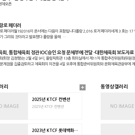
프렌체오픈
랑로 페더러
로 페더러월192016이 문서에는 다음이 포함됩니다롤랑 2,016 로저 페더러세계 3 호는 17
가 그리워 것이라고 발표했다 롤랑을 올해. …
회, 통합체육회 정관 IOC승인 요청 문체부에 전달 -대한체육회 보도자료
(회장 김정행)는 2월 4일 9시, 올림픽회관 13층 회의실에서 제11차 통합추진위원회(위원
문제점을 집중검토하고 체육회의 의견을 4일 오후에 통합준비위원회와 문화체육관광부에 제
눔 매직테니스대회-테니스피플 기사펌
: 2015.11.18 수 10:13 뉴스국내페더러 경기보다 재미있는 자녀들 테니스전국연합회 행복
러리
동영상갤러리
ople.kr //--> …
2025년 KTCF 컨벤션
O IMAGE
NO IMAGE
행복나눔 매직테니스 대회 열려...
2025년 KTCF 컨벤션
사테니스장에서 11월15일에 전국테니스연합회에서 주최한 `2015 행복나눔 매직테니스대회
들이 대회 진행에 많은 도움을 주셨습니다. 뜨거운 호응으로 마무리된 이번 대회에 우리&n…
2023년 KTCF 롯데백화점과 함께하는 매직…